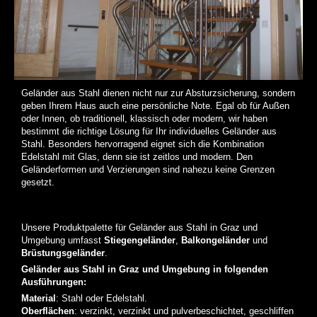
an
an
an
Dritte
Dritte
Dritte
übertragen
übertragen
übertragen
werden
werden
werden
können.
können.
können.
Geländer aus Stahl dienen nicht nur zur Absturzsicherung, sondern
geben Ihrem Haus auch eine persönliche Note. Egal ob für Außen
oder Innen, ob traditionell, klassisch oder modern, wir haben
bestimmt die richtige Lösung für Ihr individuelles Geländer aus
Stahl. Besonders hervorragend eignet sich die Kombination
Edelstahl mit Glas, denn sie ist zeitlos und modern. Den
Geländerformen und Verzierungen sind nahezu keine Grenzen
gesetzt.
Unsere Produktpalette für Geländer aus Stahl in Graz und
Umgebung umfasst
Stiegengeländer
,
Balkongeländer
und
Brüstungsgeländer
.
Geländer aus Stahl in Graz und Umgebung in folgenden
Ausführungen:
Material
: Stahl oder Edelstahl.
Oberflächen
: verzinkt, verzinkt und pulverbeschichtet, geschliffen