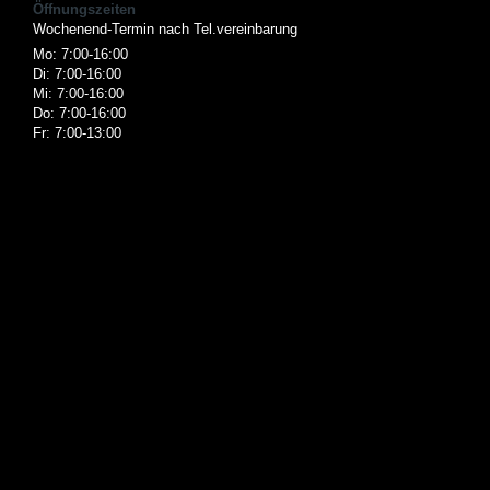
Öffnungszeiten
an
an
an
Dritte
Dritte
Dritte
Wochenend-Termin nach Tel.vereinbarung
übertragen
übertragen
übertragen
Mo: 7:00-16:00
werden
werden
werden
Di: 7:00-16:00
können.
können.
können.
Mi: 7:00-16:00
Do: 7:00-16:00
Fr: 7:00-13:00