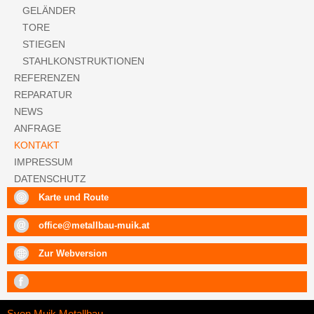
GELÄNDER
TORE
STIEGEN
STAHLKONSTRUKTIONEN
REFERENZEN
REPARATUR
NEWS
ANFRAGE
KONTAKT
IMPRESSUM
DATENSCHUTZ
Karte und Route
office@metallbau-muik.at
Zur Webversion
Mit
diesem
Link
Sven Muik Metallbau